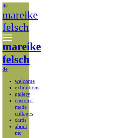
de
mareike
felsch
mareike
felsch
de
welcome
exhibitions
gallery
custom-
made
collages
cards
about
me