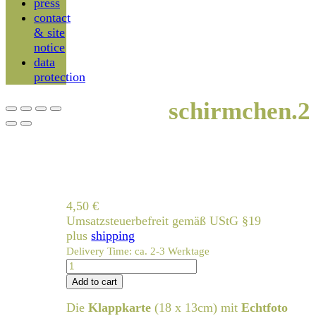
press
contact
& site
notice
data
protection
schirmchen.2
4,50
€
Umsatzsteuerbefreit gemäß UStG §19
plus
shipping
Delivery Time: ca. 2-3 Werktage
schirmchen.2
quantity
Add to cart
Die
Klappkarte
(18 x 13cm) mit
Echtfoto