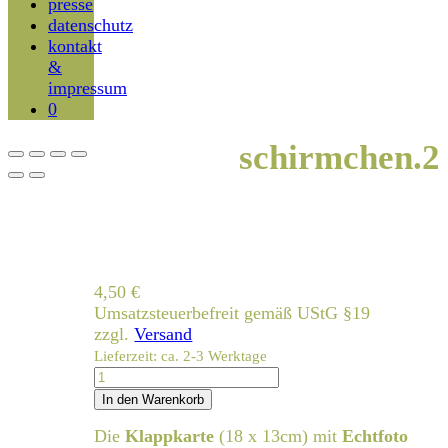
presse
datenschutz
kontakt
&
impressum
0
schirmchen.2
4,50
€
Umsatzsteuerbefreit gemäß UStG §19
zzgl.
Versand
Lieferzeit: ca. 2-3 Werktage
schirmchen.2
Menge
In den Warenkorb
Die
Klappkarte
(18 x 13cm) mit
Echtfoto