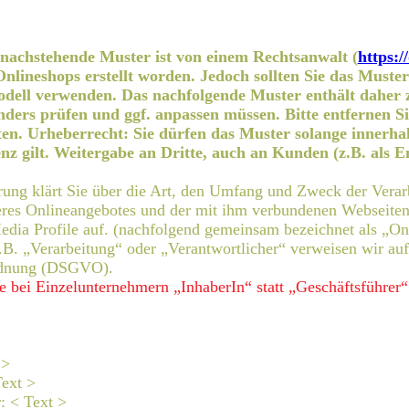
nachstehende Muster ist von einem Rechtsanwalt (
https:
nlineshops erstellt worden. Jedoch sollten Sie das Muste
dell verwenden. Das nachfolgende Muster enthält daher z
nders prüfen und ggf. anpassen müssen. Bitte entfernen S
aten. Urheberrecht: Sie dürfen das Muster solange innerha
z gilt. Weitergabe an Dritte, auch an Kunden (z.B. als Ent
rung klärt Sie über die Art, den Umfang und Zweck der Vera
eres Onlineangebotes und der mit ihm verbundenen Webseiten
edia Profile auf. (nachfolgend gemeinsam bezeichnet als „On
z.B. „Verarbeitung“ oder „Verantwortlicher“ verweisen wir auf
rdnung (DSGVO).
e bei Einzelunternehmern „InhaberIn“ statt „Geschäftsführer“
 >
Text >
: < Text >