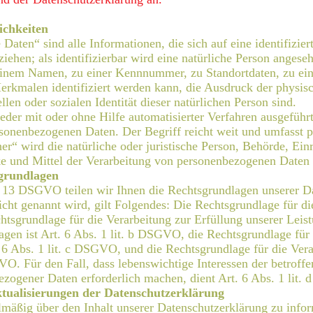
ichkeiten
Daten“ sind alle Informationen, die sich auf eine identifizier
iehen; als identifizierbar wird eine natürliche Person angese
inem Namen, zu einer Kennnummer, zu Standortdaten, zu ein
rkmalen identifiziert werden kann, die Ausdruck der physisc
ellen oder sozialen Identität dieser natürlichen Person sind.
 jeder mit oder ohne Hilfe automatisierter Verfahren ausgefüh
nenbezogenen Daten. Der Begriff reicht weit und umfasst p
her“ wird die natürliche oder juristische Person, Behörde, Ein
e und Mittel der Verarbeitung von personenbezogenen Daten e
grundlagen
13 DSGVO teilen wir Ihnen die Rechtsgrundlagen unserer Dat
cht genannt wird, gilt Folgendes: Die Rechtsgrundlage für die
tsgrundlage für die Verarbeitung zur Erfüllung unserer Lei
en ist Art. 6 Abs. 1 lit. b DSGVO, die Rechtsgrundlage für d
. 6 Abs. 1 lit. c DSGVO, und die Rechtsgrundlage für die Vera
GVO. Für den Fall, dass lebenswichtige Interessen der betroff
ezogener Daten erforderlich machen, dient Art. 6 Abs. 1 lit
tualisierungen der Datenschutzerklärung
elmäßig über den Inhalt unserer Datenschutzerklärung zu info