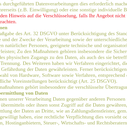
 durchgeführten Datenverarbeitungen dies erforderlich mache
erseits (z.B. Einwilligung) oder eine sonstige individuelle B
en Hinweis auf die Verschlüsselung, falls Ihr Angebot nicht v
trachten.
men
Maßgabe des Art. 32 DSGVO unter Berücksichtigung des Stand
und der Zwecke der Verarbeitung sowie der unterschiedlichen
ten natürlicher Personen, geeignete technische und organisa
eisten; Zu den Maßnahmen gehören insbesondere die Sicherung
es physischen Zugangs zu den Daten, als auch des sie betreff
r Trennung. Des Weiteren haben wir Verfahren eingerichtet,
 Gefährdung der Daten gewährleisten. Ferner berücksichtigen
ahl von Hardware, Software sowie Verfahren, entsprechend 
dliche Voreinstellungen berücksichtigt (Art. 25 DSGVO).
smaßnahmen gehört insbesondere die verschlüsselte Übertrag
bermittlung von Daten
men unserer Verarbeitung Daten gegenüber anderen Personen 
e übermitteln oder ihnen sonst Zugriff auf die Daten gewähren,
tlung der Daten an Dritte, wie an Zahlungsdienstleister, gem
ingewilligt haben, eine rechtliche Verpflichtung dies vorsieht
en, Hostinganbietern, Steuer-, Wirtschafts- und Rechtsberate