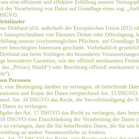
 uns eine effiziente und effektive Erfüllung unserer Vertragsp
mit der Verarbeitung von Daten auf Grundlage eines sog. „Auft
8 DSGVO.
Drittländer
nem Drittland (d.h. außerhalb der Europäischen Union (EU) o
r Inanspruchnahme von Diensten Dritter oder Offenlegung, bz
rfüllung unserer (vor)vertraglichen Pflichten, auf Grundlage I
er berechtigten Interessen geschieht. Vorbehaltlich gesetzlich
Drittland nur beim Vorliegen der besonderen Voraussetzungen
age besonderer Garantien, wie der offiziell anerkannten Fest
 das „Privacy Shield“) oder Beachtung offiziell anerkannter s
ln“).
enen Personen
t, eine Bestätigung darüber zu verlangen, ob betreffende Dat
rmationen und Kopie der Daten entsprechend Art. 15 DSGVO.
hend. Art. 16 DSGVO das Recht, die Vervollständigung der Si
n Daten zu verlangen.
ßgabe des Art. 17 DSGVO das Recht zu verlangen, dass betref
18 DSGVO eine Einschränkung der Verarbeitung der Daten z
t zu verlangen, dass die Sie betreffenden Daten, die Sie un
mittlung an andere Verantwortliche zu fordern.
gem. Art. 77 DSGVO das Recht, eine Beschwerde bei der zustä