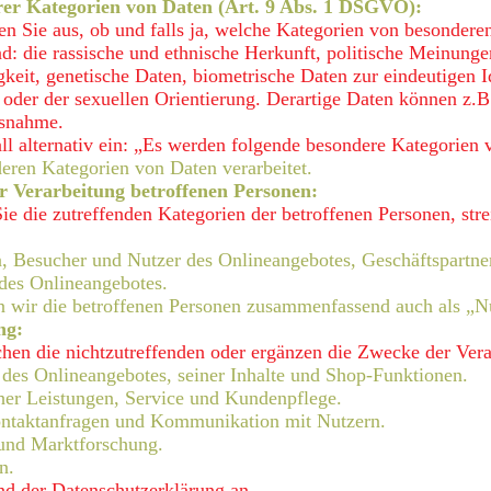
rer Kategorien von Daten (Art. 9 Abs. 1 DSGVO):
en Sie aus, ob und falls ja, welche Kategorien von besonder
d: die rassische und ethnische Herkunft, politische Meinung
eit, genetische Daten, biometrische Daten zur eindeutigen Id
der der sexuellen Orientierung. Derartige Daten können z.B. 
usnahme.
ll alternativ ein: „Es werden folgende besondere Kategorien 
eren Kategorien von Daten verarbeitet.
r Verarbeitung betroffenen Personen:
ie die zutreffenden Kategorien der betroffenen Personen, stre
n, Besucher und Nutzer des Onlineangebotes, Geschäftspartne
des Onlineangebotes.
 wir die betroffenen Personen zusammenfassend auch als „Nu
ng:
ichen die nichtzutreffenden oder ergänzen die Zwecke der Ve
 des Onlineangebotes, seiner Inhalte und Shop-Funktionen.
cher Leistungen, Service und Kundenpflege.
ntaktanfragen und Kommunikation mit Nutzern.
und Marktforschung.
n.
nd der Datenschutzerklärung an.