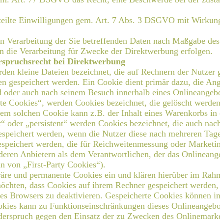
rteilte Einwilligungen gem. Art. 7 Abs. 3 DSGVO mit Wirkung
en Verarbeitung der Sie betreffenden Daten nach Maßgabe de
n die Verarbeitung für Zwecke der Direktwerbung erfolgen.
rspruchsrecht bei Direktwerbung
rden kleine Dateien bezeichnet, die auf Rechnern der Nutzer 
en gespeichert werden. Ein Cookie dient primär dazu, die A
d oder auch nach seinem Besuch innerhalb eines Onlineangebo
te Cookies“, werden Cookies bezeichnet, die gelöscht werden
nem solchen Cookie kann z.B. der Inhalt eines Warenkorbs in
“ oder „persistent“ werden Cookies bezeichnet, die auch nac
gespeichert werden, wenn die Nutzer diese nach mehreren Tag
gespeichert werden, die für Reichweitenmessung oder Market
ren Anbietern als dem Verantwortlichen, der das Onlineangeb
n von „First-Party Cookies“).
räre und permanente Cookies ein und klären hierüber im Rahm
möchten, dass Cookies auf ihrem Rechner gespeichert werden,
res Browsers zu deaktivieren. Gespeicherte Cookies können i
kies kann zu Funktionseinschränkungen dieses Onlineangebo
derspruch gegen den Einsatz der zu Zwecken des Onlinemarket