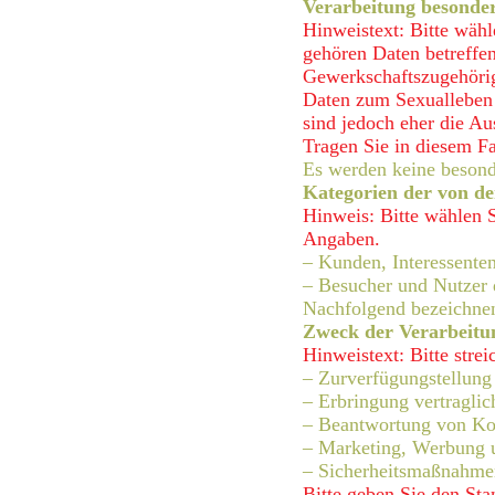
Verarbeitung besonde
Hinweistext: Bitte wähl
gehören Daten betreffen
Gewerkschaftszugehörigk
Daten zum Sexualleben o
sind jedoch eher die A
Tragen Sie in diesem Fa
Es werden keine besond
Kategorien der von de
Hinweis: Bitte wählen S
Angaben.
– Kunden, Interessente
– Besucher und Nutzer 
Nachfolgend bezeichnen
Zweck der Verarbeitu
Hinweistext: Bitte stre
– Zurverfügungstellung
– Erbringung vertragli
– Beantwortung von Ko
– Marketing, Werbung 
– Sicherheitsmaßnahme
Bitte geben Sie den Sta