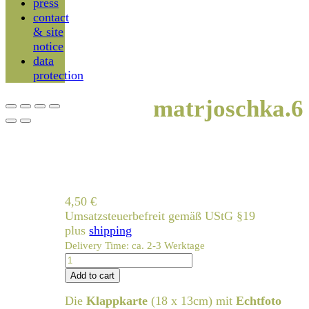
press
contact
& site
notice
data
protection
matrjoschka.6
4,50
€
Umsatzsteuerbefreit gemäß UStG §19
plus
shipping
Delivery Time: ca. 2-3 Werktage
matrjoschka.6
quantity
Add to cart
Die
Klappkarte
(18 x 13cm) mit
Echtfoto