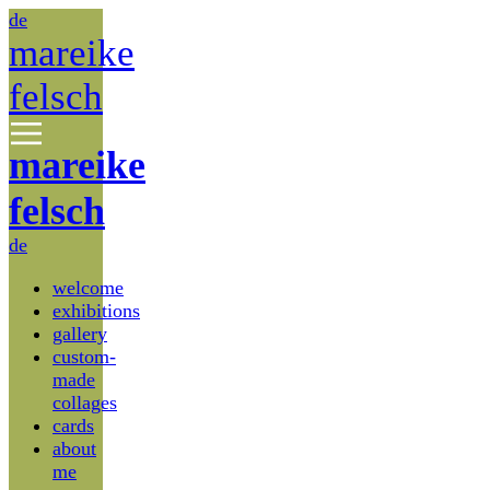
de
mareike
felsch
mareike
felsch
de
welcome
exhibitions
gallery
custom-
made
collages
cards
about
me