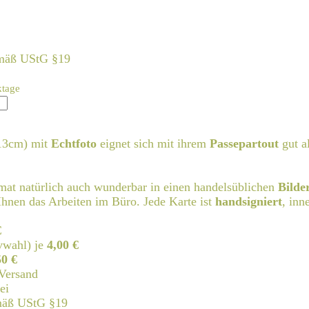
emäß UStG §19
ktage
13cm) mit
Echtfoto
eignet sich mit ihrem
Passepartout
gut a
rmat natürlich auch wunderbar in einen handelsüblichen
Bilde
hnen das Arbeiten im Büro. Jede Karte ist
handsigniert
, inn
€
vwahl) je
4,00 €
50 €
Versand
ei
emäß UStG §19