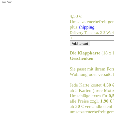
4,50
€
Umsatzsteuerbefreit g
plus
shipping
Delivery Time: ca. 2-3 Wer
comics-
mickeymouse.8
Add to cart
quantity
Die
Klappkarte
(18 x 
Geschenken
.
Sie passt mit ihrem Fo
Wohnung oder versüßt I
Jede Karte kostet
4,50 
ab 3 Karten (freie Moti
Umschläge extra für
0,
alle Preise zzgl.
1,90 €
ab
30 €
versandkostenfr
umsatzsteuerbefreit g