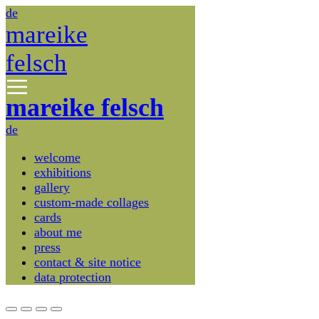
de
mareike
felsch
mareike felsch
de
welcome
exhibitions
gallery
custom-made collages
cards
about me
press
contact & site notice
data protection