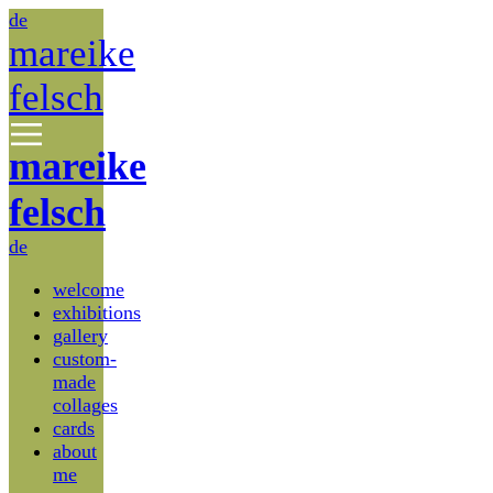
de
mareike
felsch
mareike
felsch
de
welcome
exhibitions
gallery
custom-
made
collages
cards
about
me