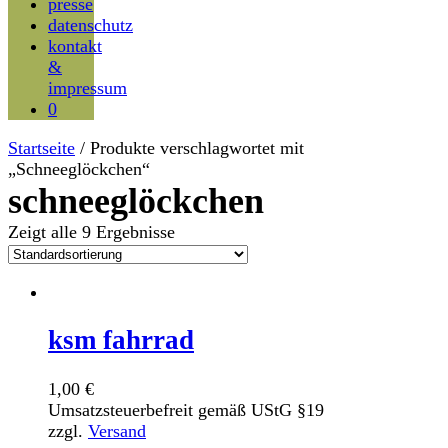
presse
datenschutz
kontakt
&
impressum
0
Startseite
/ Produkte verschlagwortet mit
„Schneeglöckchen“
schneeglöckchen
Zeigt alle 9 Ergebnisse
ksm fahrrad
1,00
€
Umsatzsteuerbefreit gemäß UStG §19
zzgl.
Versand