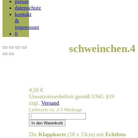
presse
datenschutz
kontakt
&
impressum
0
schweinchen.4
4,50
€
Umsatzsteuerbefreit gemäß UStG §19
zzgl.
Versand
Lieferzeit: ca. 2-3 Werktage
schweinchen.4
Menge
In den Warenkorb
Die
Klappkarte
(18 x 13cm) mit
Echtfoto