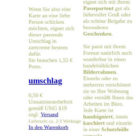
eignet sich mit ihrem
Passepartout
gut als
Wenn Sie also eine
liebevoller Gruß oder
Karte an eine liebe
als schöne Beigabe zu
Person schicken
besonderen
möchten, eignet sich
Geschenken
.
dieser passende
Umschlag in
Sie passt mit ihrem
zartcreme bestens
Format natürlich auch
dafür.
wunderbar in einen
Sie brauchen 1,55 €
handelsüblichen
Porto.
Bilderrahmen
.
Einzeln oder zu
umschlag
mehreren verschönert
sie so Ihre Wohnung
0,50
€
oder versüßt Ihnen das
Umsatzsteuerbefreit
Arbeiten im Büro.
gemäß UStG §19
Jede Karte ist
zzgl.
Versand
handsigniert
, innen
Lieferzeit: ca. 2-3 Werktage
kaschiert
und einzeln
In den Warenkorb
in einer
Schutzhülle
verpackt.