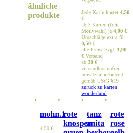
ähnliche
Jede Karte kostet
4,50
produkte
€
ab 3 Karten (freie
Motivwahl) je
4,00 €
Umschläge extra für
0,50 €
alle Preise zzgl.
1,90
€
Versand
ab
30 €
versandkostenfrei
umsatzsteuerbefreit
gemäß UStG §19
zurück zu karten
wonderland
mohn.1
rote
tanz
rote
knospen
anita
rose
4,50
€
gruen
berber
gelb