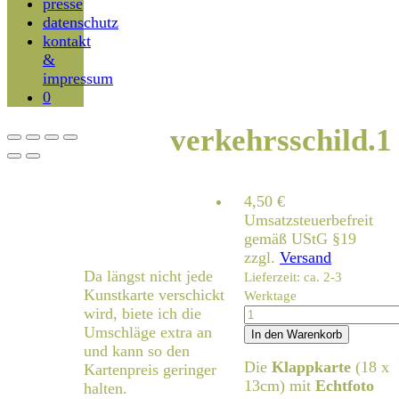
presse
datenschutz
kontakt
&
impressum
0
verkehrsschild.1
4,50
€
Umsatzsteuerbefreit
gemäß UStG §19
zzgl.
Versand
Da längst nicht jede
Lieferzeit: ca. 2-3
Kunstkarte verschickt
Werktage
verkehrsschild.1
wird, biete ich die
Menge
Umschläge extra an
In den Warenkorb
und kann so den
Die
Klappkarte
(18 x
Kartenpreis geringer
13cm) mit
Echtfoto
halten.