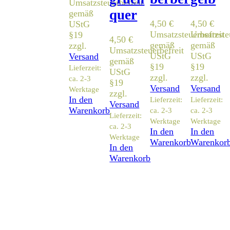
Umsatzsteuerbefreit
quer
gemäß
4,50
€
4,50
€
UStG
Umsatzsteuerbefreit
Umsatzsteu
§19
4,50
€
gemäß
gemäß
zzgl.
Umsatzsteuerbefreit
UStG
UStG
Versand
gemäß
§19
§19
Lieferzeit:
UStG
zzgl.
zzgl.
ca. 2-3
§19
Versand
Versand
Werktage
zzgl.
In den
Lieferzeit:
Lieferzeit:
Versand
Warenkorb
ca. 2-3
ca. 2-3
Lieferzeit:
Werktage
Werktage
ca. 2-3
In den
In den
Werktage
Warenkorb
Warenkor
In den
Warenkorb