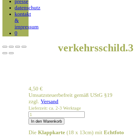
presse
datenschutz
kontakt
&
impressum
0
verkehrsschild.3
4,50
€
Umsatzsteuerbefreit gemäß UStG §19
zzgl.
Versand
Lieferzeit: ca. 2-3 Werktage
verkehrsschild.3
Menge
In den Warenkorb
Die
Klappkarte
(18 x 13cm) mit
Echtfoto