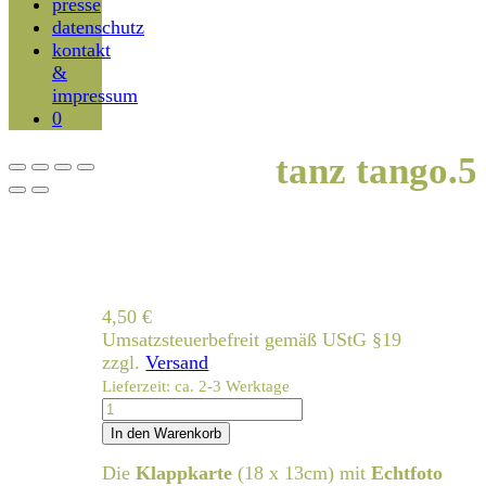
presse
datenschutz
kontakt
&
impressum
0
tanz tango.5
4,50
€
Umsatzsteuerbefreit gemäß UStG §19
zzgl.
Versand
Lieferzeit: ca. 2-3 Werktage
tanz
tango.5
In den Warenkorb
Menge
Die
Klappkarte
(18 x 13cm) mit
Echtfoto