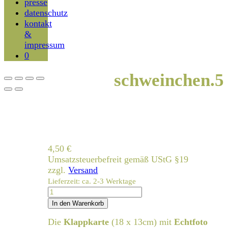
presse
datenschutz
kontakt
&
impressum
0
schweinchen.5
4,50
€
Umsatzsteuerbefreit gemäß UStG §19
zzgl.
Versand
Lieferzeit: ca. 2-3 Werktage
schweinchen.5
Menge
In den Warenkorb
Die
Klappkarte
(18 x 13cm) mit
Echtfoto