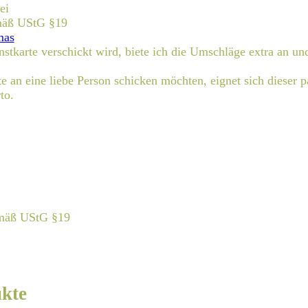
ei
emäß UStG §19
mas
nstkarte verschickt wird, biete ich die Umschläge extra an un
e an eine liebe Person schicken möchten, eignet sich dieser 
to.
emäß UStG §19
ukte