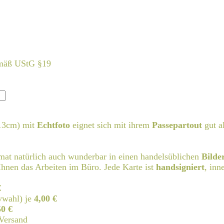
emäß UStG §19
13cm) mit
Echtfoto
eignet sich mit ihrem
Passepartout
gut a
rmat natürlich auch wunderbar in einen handelsüblichen
Bilde
hnen das Arbeiten im Büro. Jede Karte ist
handsigniert
, inn
€
vwahl) je
4,00 €
50 €
Versand