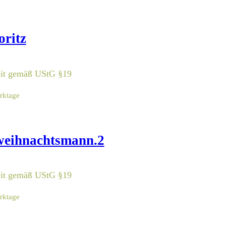
ritz
eit gemäß UStG §19
erktage
weihnachtsmann.2
eit gemäß UStG §19
erktage