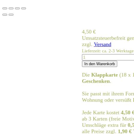
4,50
€
Umsatzsteuerbefreit g
zzgl.
Versand
Lieferzeit: ca. 2-3 Werktage
kind
mit
In den Warenkorb
schlitten
Die
Klappkarte
(18 x 
Menge
Geschenken
.
Sie passt mit ihrem Fo
Wohnung oder versüßt I
Jede Karte kostet
4,50 
ab 3 Karten (freie Moti
Umschläge extra für
0,
alle Preise zzgl.
1,90 €