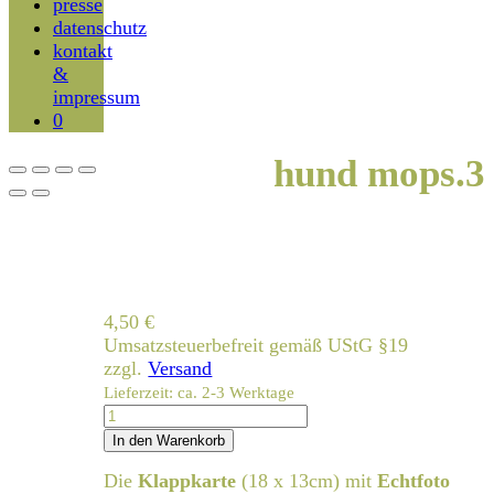
presse
datenschutz
kontakt
&
impressum
0
hund mops.3
4,50
€
Umsatzsteuerbefreit gemäß UStG §19
zzgl.
Versand
Lieferzeit: ca. 2-3 Werktage
hund
mops.3
In den Warenkorb
Menge
Die
Klappkarte
(18 x 13cm) mit
Echtfoto