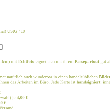
emäß UStG §19
13cm) mit
Echtfoto
eignet sich mit ihrem
Passepartout
gut a
rmat natürlich auch wunderbar in einen handelsüblichen
Bilde
hnen das Arbeiten im Büro. Jede Karte ist
handsigniert
, inn
€
vwahl) je
4,00 €
50 €
Versand