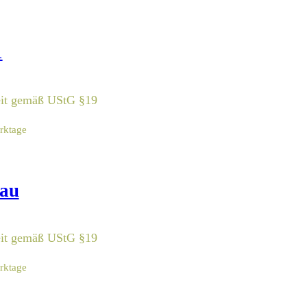
1
eit gemäß UStG §19
erktage
lau
eit gemäß UStG §19
erktage