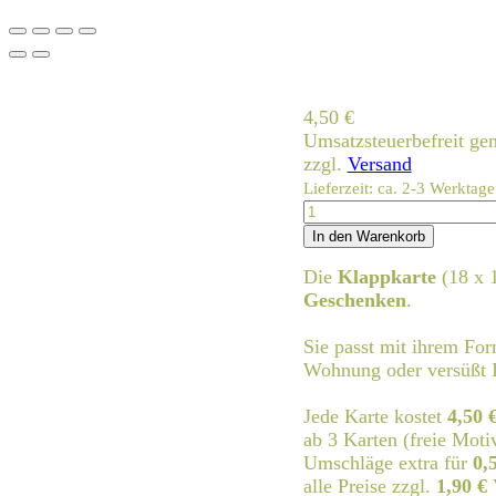
4,50
€
Umsatzsteuerbefreit g
zzgl.
Versand
Lieferzeit: ca. 2-3 Werktage
hochzeit.1
Menge
In den Warenkorb
Die
Klappkarte
(18 x 
Geschenken
.
Sie passt mit ihrem Fo
Wohnung oder versüßt I
Jede Karte kostet
4,50 
ab 3 Karten (freie Moti
Umschläge extra für
0,
alle Preise zzgl.
1,90 €