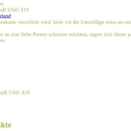
ei
emäß UStG §19
rland
nstkarte verschickt wird, biete ich die Umschläge extra an un
e an eine liebe Person schicken möchten, eignet sich dieser 
to.
emäß UStG §19
ukte