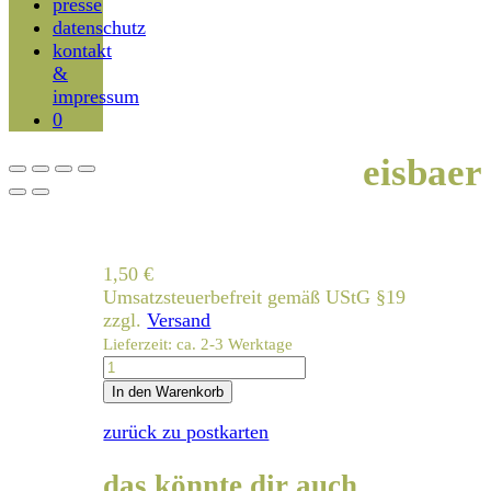
presse
datenschutz
kontakt
&
impressum
0
eisbaer
1,50
€
Umsatzsteuerbefreit gemäß UStG §19
zzgl.
Versand
Lieferzeit: ca. 2-3 Werktage
eisbaer
Menge
In den Warenkorb
zurück zu postkarten
das könnte dir auch