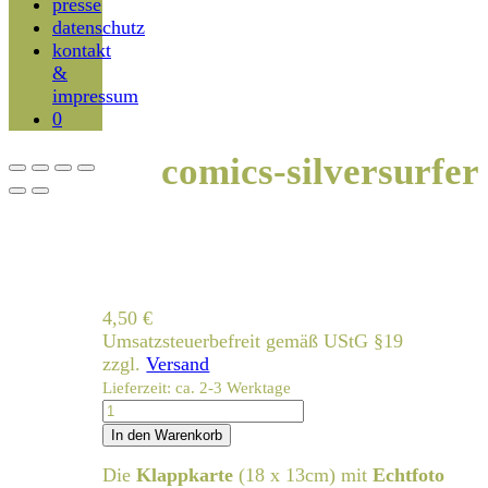
presse
datenschutz
kontakt
&
impressum
0
comics-silversurfer
4,50
€
Umsatzsteuerbefreit gemäß UStG §19
zzgl.
Versand
Lieferzeit: ca. 2-3 Werktage
comics-
silversurfer
In den Warenkorb
Menge
Die
Klappkarte
(18 x 13cm) mit
Echtfoto