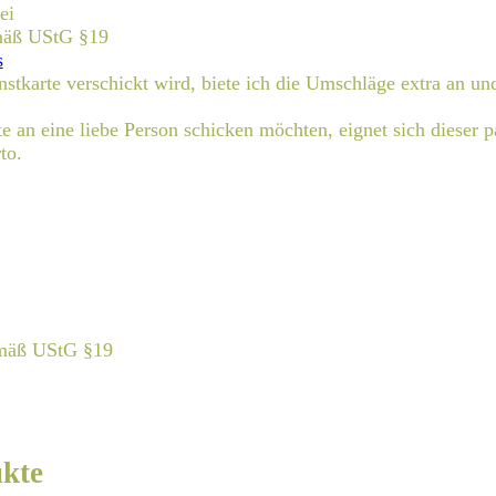
ei
emäß UStG §19
s
nstkarte verschickt wird, biete ich die Umschläge extra an un
e an eine liebe Person schicken möchten, eignet sich dieser 
to.
emäß UStG §19
ukte