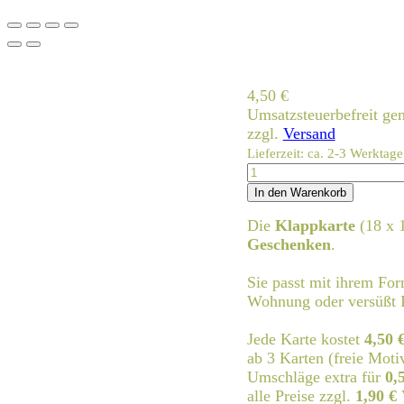
4,50
€
Umsatzsteuerbefreit g
zzgl.
Versand
Lieferzeit: ca. 2-3 Werktage
comics-
max
In den Warenkorb
und
Die
Klappkarte
(18 x 
moritz.3
Geschenken
.
Menge
Sie passt mit ihrem Fo
Wohnung oder versüßt I
Jede Karte kostet
4,50 
ab 3 Karten (freie Moti
Umschläge extra für
0,
alle Preise zzgl.
1,90 €