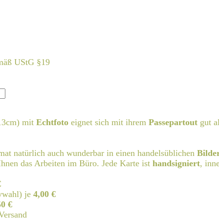
emäß UStG §19
13cm) mit
Echtfoto
eignet sich mit ihrem
Passepartout
gut a
rmat natürlich auch wunderbar in einen handelsüblichen
Bilde
hnen das Arbeiten im Büro. Jede Karte ist
handsigniert
, inn
€
vwahl) je
4,00 €
50 €
Versand