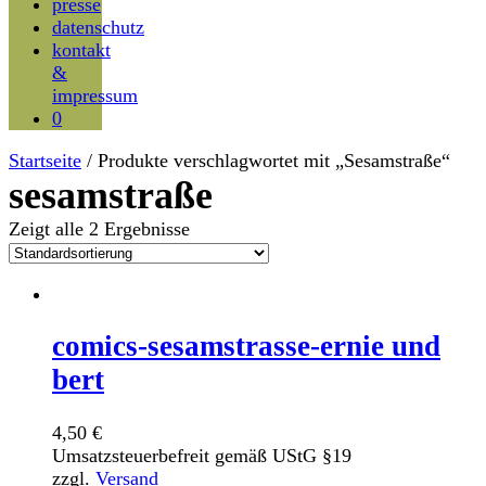
presse
datenschutz
kontakt
&
impressum
0
Startseite
/ Produkte verschlagwortet mit „Sesamstraße“
sesamstraße
Zeigt alle 2 Ergebnisse
comics-sesamstrasse-ernie und
bert
4,50
€
Umsatzsteuerbefreit gemäß UStG §19
zzgl.
Versand