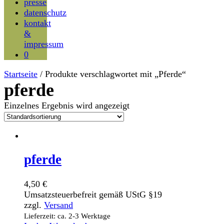
presse
datenschutz
kontakt
&
impressum
0
Startseite
/ Produkte verschlagwortet mit „Pferde“
pferde
Einzelnes Ergebnis wird angezeigt
pferde
4,50
€
Umsatzsteuerbefreit gemäß UStG §19
zzgl.
Versand
Lieferzeit: ca. 2-3 Werktage