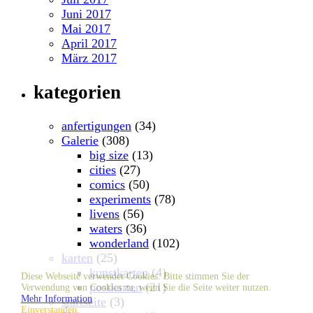
Juni 2017
Mai 2017
April 2017
März 2017
kategorien
anfertigungen
(34)
Galerie
(308)
big size
(13)
cities
(27)
comics
(50)
experiments
(78)
livens
(56)
waters
(36)
wonderland
(102)
karten
(25)
kunstkarten
(4)
Diese Webseite verwendet Cookies. Bitte stimmen Sie der
postkarten
(21)
Verwendung von Cookies zu, wenn Sie die Seite weiter nutzen.
Mehr Information
startseite
(3)
Einverstanden