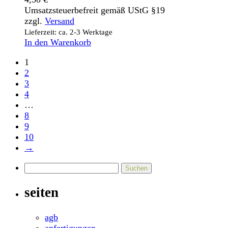
Umsatzsteuerbefreit gemäß UStG §19
zzgl.
Versand
Lieferzeit: ca. 2-3 Werktage
In den Warenkorb
1
2
3
4
…
8
9
10
→
Suchen
nach:
seiten
agb
anfertigungen