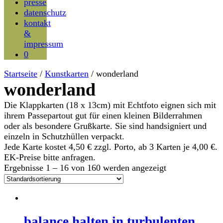
presse
datenschutz
kontakt
&
impressum
0
Startseite
/
Kunstkarten
/ wonderland
wonderland
Die Klappkarten (18 x 13cm) mit Echtfoto eignen sich mit
ihrem Passepartout gut für einen kleinen Bilderrahmen
oder als besondere Grußkarte. Sie sind handsigniert und
einzeln in Schutzhüllen verpackt.
Jede Karte kostet 4,50 € zzgl. Porto, ab 3 Karten je 4,00 €.
EK-Preise bitte anfragen.
Ergebnisse 1 – 16 von 160 werden angezeigt
balance halten in turbulenten